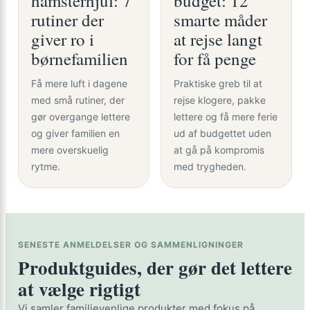
hamsterhjul: 7
budget: 12
rutiner der
smarte måder
giver ro i
at rejse langt
børnefamilien
for få penge
Få mere luft i dagene
Praktiske greb til at
med små rutiner, der
rejse klogere, pakke
gør overgange lettere
lettere og få mere ferie
og giver familien en
ud af budgettet uden
mere overskuelig
at gå på kompromis
rytme.
med trygheden.
SENESTE ANMELDELSER OG SAMMENLIGNINGER
Produktguides, der gør det lettere
at vælge rigtigt
Vi samler familievenlige produkter med fokus på