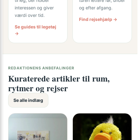
til leg, der holder
turen lettere før, under
interessen og giver
og efter afgang.
værdi over tid.
Find rejsehjælp →
Se guides til legetøj
→
REDAKTIONENS ANBEFALINGER
Kuraterede artikler til rum,
rytmer og rejser
Se alle indlæg