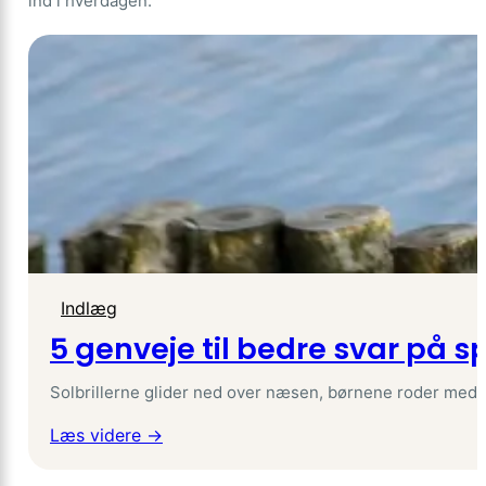
ind i hverdagen.
Indlæg
5 genveje til bedre svar på spo
Solbrillerne glider ned over næsen, børnene roder med 
:
Læs videre →
5
genveje