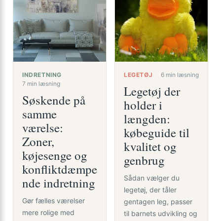
INDRETNING
LEGETØJ
6 min læsning
7 min læsning
Legetøj der
Søskende på
holder i
samme
længden:
værelse:
købeguide til
Zoner,
kvalitet og
køjesenge og
genbrug
konfliktdæmpe
Sådan vælger du
nde indretning
legetøj, der tåler
Gør fælles værelser
gentagen leg, passer
mere rolige med
til barnets udvikling og