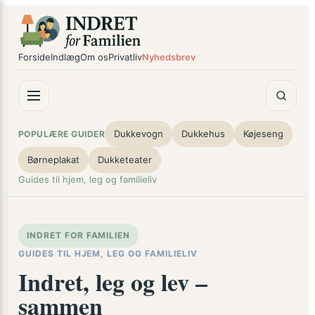
Spring
til
indhold
Forside
Indlæg
Om os
Privatliv
Nyhedsbrev
Dukkevogn
Dukkehus
Køjeseng
POPULÆRE GUIDER
Børneplakat
Dukketeater
Guides til hjem, leg og familieliv
INDRET FOR FAMILIEN
GUIDES TIL HJEM, LEG OG FAMILIELIV
Indret, leg og lev –
sammen