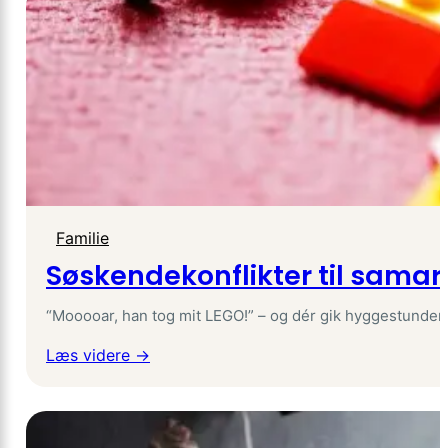
eller
fly?
Den
store
transportguide
for
børnefamilier
Familie
Søskendekonflikter til samar
“Mooooar, han tog mit LEGO!” – og dér gik hyggestunden o
:
Læs videre →
Søskendekonflikter
til
samarbejde: