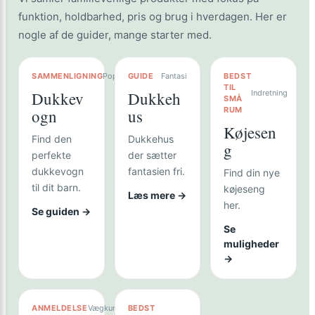
funktion, holdbarhed, pris og brug i hverdagen. Her er
nogle af de guider, mange starter med.
SAMMENLIGNING
Populær
GUIDE
Fantasi
BEDST
TIL
Dukkev
Dukkeh
Indretning
SMÅ
RUM
ogn
us
Køjesen
Find den
Dukkehus
g
perfekte
der sætter
dukkevogn
fantasien fri.
Find din nye
til dit barn.
køjeseng
Læs mere →
her.
Se guiden →
Se
muligheder
→
ANMELDELSE
Vægkunst
BEDST