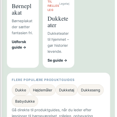
TIL
Børnepl
Legetøj
FÆLLES
LEG
akat
Dukkete
Børneplakat
ater
der sætter
fantasien fri.
Dukketeater
til hjemmet –
Udforsk
gør historier
guide →
levende.
Se guide →
FLERE POPULÆRE PRODUKTGUIDES
Dukke
Højdemåler
Dukketøj
Dukkeseng
Babydukke
Gå direkte til produktguides, når du leder efter
løsninger til børneværelset, rolleleg, opbevaring