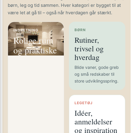
børn, leg og tid sammen. Hver kategori er bygget til at
være let at gå til – også når hverdagen går stærkt.
BØRN
INDRETNING
Rolige rum
Rutiner,
trivsel og
og praktiske
hverdag
løsninger
Blide vaner, gode greb
Fra børneværelser
og små redskaber til
og opbevaring til
store udviklingsspring.
multifunktionelle
zoner, der hjælper
hverdagen på plads.
LEGETØJ
Idéer,
anmeldelser
og inspiration