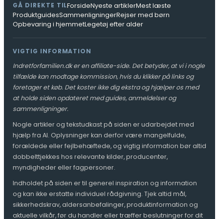
Forside
Nyeste artikler
Mest læste
GÅ DIREKTE TIL
Produktguides
Sammenligninger
Rejser med børn
Opbevaring i hjemmet
Legetøj efter alder
VIGTIG INFORMATION
Indretforfamilien.dk er en affiliate-side. Det betyder, at vi i nogle
tilfælde kan modtage kommission, hvis du klikker på links og
foretager et køb. Det koster ikke dig ekstra og hjælper os med
at holde siden opdateret med guides, anmeldelser og
sammenligninger.
Nogle artikler og tekstudkast på siden er udarbejdet med
hjælp fra AI. Oplysninger kan derfor være mangelfulde,
forældede eller fejlbehæftede, og vigtig information bør altid
dobbelttjekkes hos relevante kilder, producenter,
myndigheder eller fagpersoner.
Indholdet på siden er til generel inspiration og information
og kan ikke erstatte individuel rådgivning. Tjek altid mål,
sikkerhedskrav, aldersanbefalinger, produktinformation og
aktuelle vilkår, før du handler eller træffer beslutninger for dit