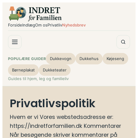
Spring
til
indhold
Forside
Indlæg
Om os
Privatliv
Nyhedsbrev
Dukkevogn
Dukkehus
Køjeseng
POPULÆRE GUIDER
Børneplakat
Dukketeater
Guides til hjem, leg og familieliv
Privatlivspolitik
Hvem er vi Vores webstedsadresse er:
https://indretforfamilien.dk Kommentarer
Når besøgende skriver kommentarer på