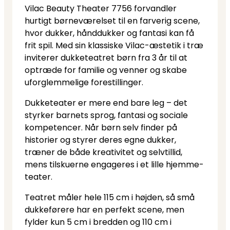
Vilac Beauty Theater 7756 forvandler
hurtigt børneværelset til en farverig scene,
hvor dukker, hånddukker og fantasi kan få
frit spil. Med sin klassiske Vilac-æstetik i træ
inviterer dukketeatret børn fra 3 år til at
optræde for familie og venner og skabe
uforglemmelige forestillinger.
Dukketeater er mere end bare leg – det
styrker barnets sprog, fantasi og sociale
kompetencer. Når børn selv finder på
historier og styrer deres egne dukker,
træner de både kreativitet og selvtillid,
mens tilskuerne engageres i et lille hjemme­-
teater.
Teatret måler hele 115 cm i højden, så små
dukkeførere har en perfekt scene, men
fylder kun 5 cm i bredden og 110 cm i