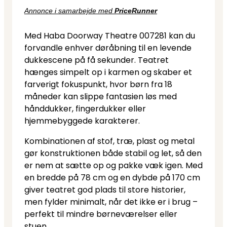
Annonce i samarbejde med
PriceRunner
Med Haba Doorway Theatre 007281 kan du
forvandle enhver døråbning til en levende
dukkescene på få sekunder. Teatret
hænges simpelt op i karmen og skaber et
farverigt fokuspunkt, hvor børn fra 18
måneder kan slippe fantasien løs med
hånddukker, fingerdukker eller
hjemmebyggede karakterer.
Kombinationen af stof, træ, plast og metal
gør konstruktionen både stabil og let, så den
er nem at sætte op og pakke væk igen. Med
en bredde på 78 cm og en dybde på 170 cm
giver teatret god plads til store historier,
men fylder minimalt, når det ikke er i brug –
perfekt til mindre børneværelser eller
stuen.