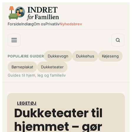
Spring
til
indhold
Forside
Indlæg
Om os
Privatliv
Nyhedsbrev
Dukkevogn
Dukkehus
Køjeseng
POPULÆRE GUIDER
Børneplakat
Dukketeater
Guides til hjem, leg og familieliv
LEGETØJ
Dukketeater til
hjemmet – gør